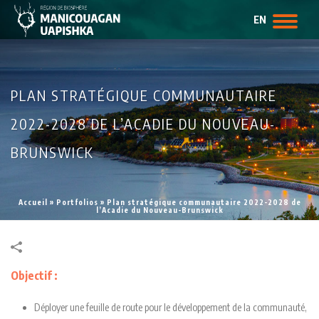
EN
PLAN STRATÉGIQUE COMMUNAUTAIRE
2022-2028 DE L’ACADIE DU NOUVEAU-
BRUNSWICK
Accueil
»
Portfolios
»
Plan stratégique communautaire 2022-2028 de
l’Acadie du Nouveau-Brunswick
Objectif :
Déployer une feuille de route pour le développement de la communauté,