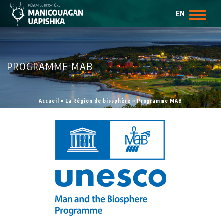
EN
PROGRAMME MAB
Accueil
»
La Région de biosphère
»
Programme MAB