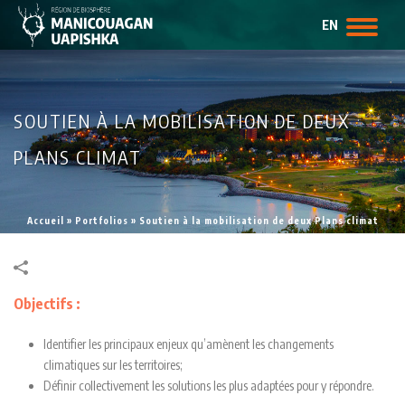
EN
SOUTIEN À LA MOBILISATION DE DEUX
PLANS CLIMAT
Accueil
»
Portfolios
»
Soutien à la mobilisation de deux Plans climat
Objectifs :
Identifier les principaux enjeux qu’amènent les changements
climatiques sur les territoires;
Définir collectivement les solutions les plus adaptées pour y répondre.