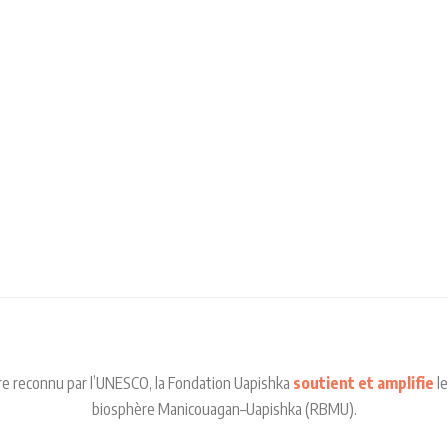
RÉGION
NOTRE
NOS
NOS
BIOSPHÈRE
ORGANISATION
ENTITÉS
RÉALISATIONS
ire reconnu par l’UNESCO, la Fondation Uapishka
soutient et amplifie
le
biosphère Manicouagan–Uapishka (RBMU).