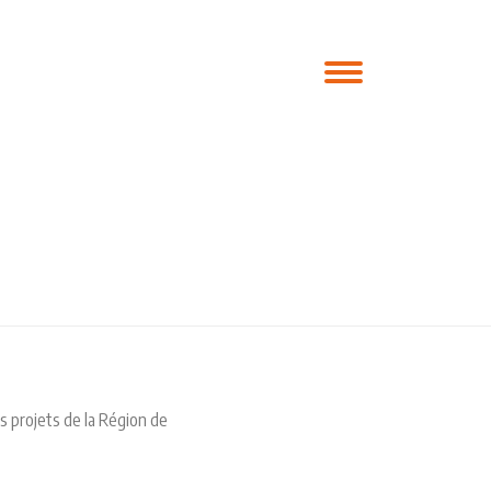
EN
Accueil
»
Nos Entités
»
Fondation Uapishka
s projets de la Région de