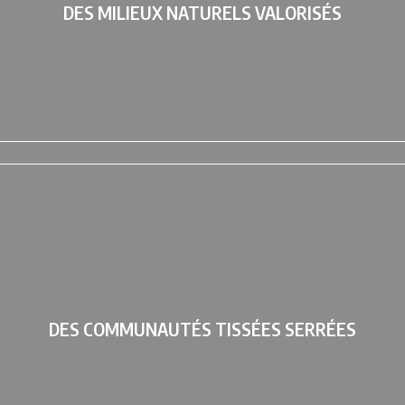
DES MILIEUX NATURELS VALORISÉS
Renforcer la conservation des écosystèmes et l'adaptation climatiqu
DES COMMUNAUTÉS TISSÉES SERRÉES
Cultiver le vivre-ensemble, le dialogue et la réconciliation