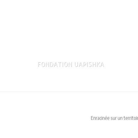
LA 
DE 
FONDATION UAPISHKA
Enracinée sur un territo