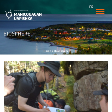
FR
BIOSPHERE
Home
»
Biosphere