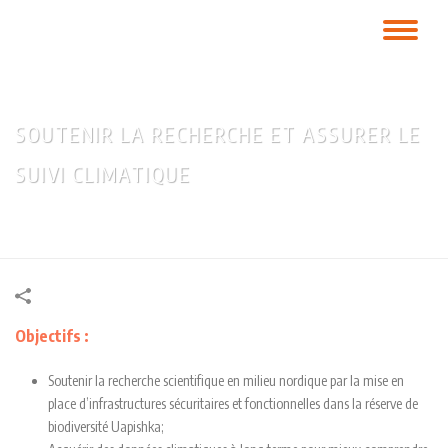
EN
SOUTENIR LA RECHERCHE ET ASSURER LE
SUIVI CLIMATIQUE
Accueil
»
Portfolios
»
Soutenir la recherche et assurer le suivi climatique
Objectifs :
Soutenir la recherche scientifique en milieu nordique par la mise en
place d’infrastructures sécuritaires et fonctionnelles dans la réserve de
biodiversité Uapishka;