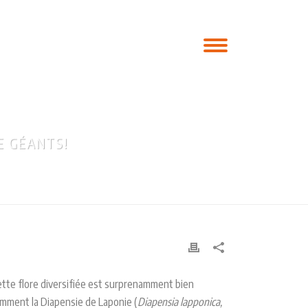
E GÉANTS!
Uapishka : des petits trésors dans un monde de géants!
Cette flore diversifiée est surprenamment bien
mment la Diapensie de Laponie (
Diapensia lapponica,