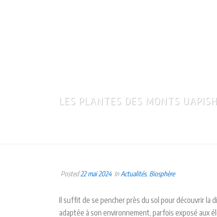
LA 
DE 
LES PLANTES DES MONTS UAPISH
Posted
22 mai 2024
In
Actualités
,
Biosphère
Il suffit de se pencher près du sol pour découvrir la
adaptée à son environnement, parfois exposé aux é