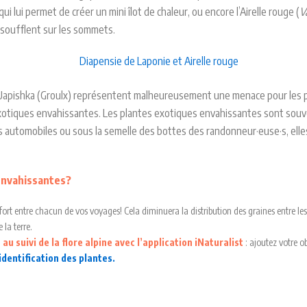
ui lui permet de créer un mini îlot de chaleur, ou encore l’Airelle rouge (
V
i soufflent sur les sommets.
Uapishka (Groulx) représentent malheureusement une menace pour les pla
exotiques envahissantes. Les plantes exotiques envahissantes sont souven
es automobiles ou sous la semelle des bottes des randonneur·euse·s, ell
 envahissantes?
rt entre chacun de vos voyages! Cela diminuera la distribution des graines entre les d
 la terre.
au suivi de la flore alpine avec l’application iNaturalist
: ajoutez votre o
identification des plantes.