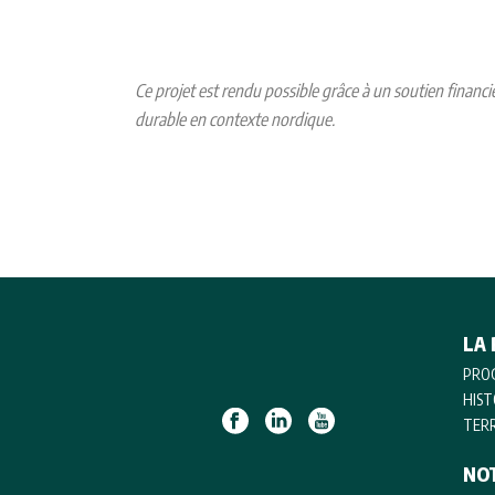
Ce projet est rendu possible grâce à un soutien financ
durable en contexte nordique.
LA 
PRO
HIST
TERR
NO