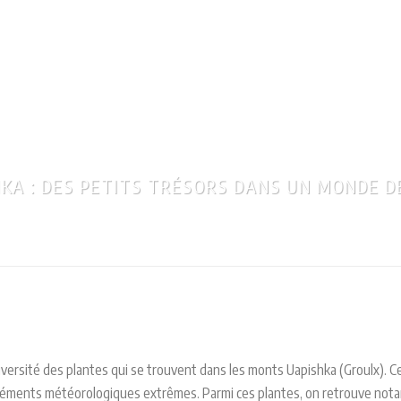
RÉGION
NOTRE
NOS
NOS
BIOSPHÈRE
ORGANISATION
ENTITÉS
RÉALISATIONS
KA : DES PETITS TRÉSORS DANS UN MONDE D
Accueil
»
Les plantes des monts 
 diversité des plantes qui se trouvent dans les monts Uapishka (Groulx). 
léments météorologiques extrêmes. Parmi ces plantes, on retrouve nota