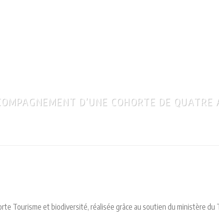
RÉGION
NOTRE
NOS
NOS
BIOSPHÈRE
ORGANISATION
ENTITÉS
RÉALISATIONS
ACCOMPAGNEMENT D’UNE COHORTE DE QUATRE 
Accueil
»
Portfolios
»
Tourisme et biodiversité : accompagnem
horte Tourisme et biodiversité, réalisée grâce au soutien du ministère du