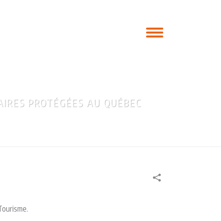
EN
AIRES PROTÉGÉES AU QUÉBEC
ent d’une cohorte de quatre aires protégées au québec
 Tourisme.