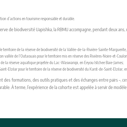
ration d’actions en tourisme responsable et durable.
serve de biodiversité Uapishka, la RBMU accompagne, pendant deux ans,
le territoire de la réserve de biodiversité de la Vallée-de-la-Rivière-Sainte-Margueri
on vallée de l’Outaouais pour le territoire mis en réserve des Rivières-Noire-et-Coul
e de la réserve aquatique projetée du Lac-Waswanipi, en Eeyou Istchee Baie-James;
nt-Elzéar pour le territoire de la réserve de biodiversité du Karst-de-Saint-Elzéar, e
des formations, des outils pratiques et des échanges entre pairs –, c
rable. À terme, l’expérience de la cohorte est appelée à servir de modèle