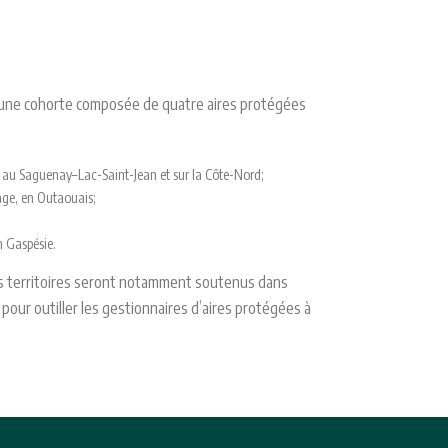
 une cohorte composée de quatre aires protégées
te, au Saguenay–Lac-Saint-Jean et sur la Côte-Nord;
onge, en Outaouais;
n Gaspésie.
es territoires seront notamment soutenus dans
 pour outiller les gestionnaires d’aires protégées à